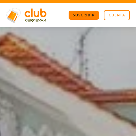
SUSCRIBIR
CUENTA